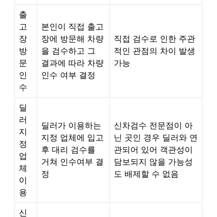
출
고
본인이 직접 출고
장
장에 방문해 차량
직접 검수로 인한 주관
방
을 검수하고 그
적인 관점의 차이 발생
문
결과에 따라 차량
가능
인
인수 여부 결정
수
딜
러
딜러가 이용하는
신차검수 전문점이 아
지
지정 업체에 입고
닌 곳인 경우 딜러와 연
정
후 대리 검수를
관되어 있어 객관성이
업
거쳐 인수여부 결
담보되지 않을 가능성
체
정
도 배제할 수 없음
이
용
신