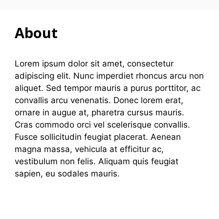
컨
텐
About
츠
로
건
Lorem ipsum dolor sit amet, consectetur
너
adipiscing elit. Nunc imperdiet rhoncus arcu non
뛰
aliquet. Sed tempor mauris a purus porttitor, ac
기
convallis arcu venenatis. Donec lorem erat,
ornare in augue at, pharetra cursus mauris.
Cras commodo orci vel scelerisque convallis.
Fusce sollicitudin feugiat placerat. Aenean
magna massa, vehicula at efficitur ac,
vestibulum non felis. Aliquam quis feugiat
sapien, eu sodales mauris.