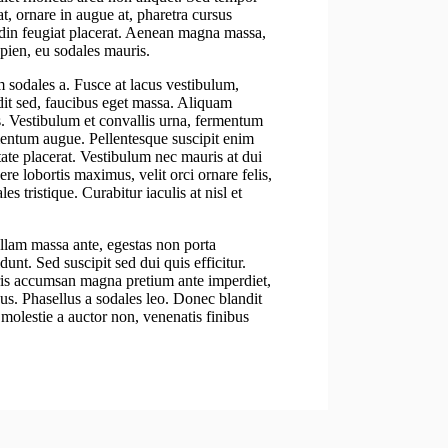
t, ornare in augue at, pharetra cursus
udin feugiat placerat. Aenean magna massa,
apien, eu sodales mauris.
m sodales a. Fusce at lacus vestibulum,
ndit sed, faucibus eget massa. Aliquam
as. Vestibulum et convallis urna, fermentum
ementum augue. Pellentesque suscipit enim
te placerat. Vestibulum nec mauris at dui
re lobortis maximus, velit orci ornare felis,
 tristique. Curabitur iaculis at nisl et
ullam massa ante, egestas non porta
dunt. Sed suscipit sed dui quis efficitur.
uris accumsan magna pretium ante imperdiet,
sus. Phasellus a sodales leo. Donec blandit
molestie a auctor non, venenatis finibus