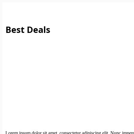
컨
텐
츠
로
Best Deals
건
너
뛰
기
Lorem ipsum dolor sit amet, consectetur adipiscing elit. Nunc imper