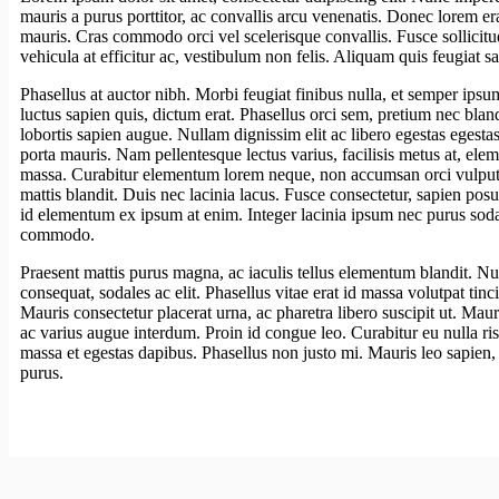
mauris a purus porttitor, ac convallis arcu venenatis. Donec lorem era
mauris. Cras commodo orci vel scelerisque convallis. Fusce sollicit
vehicula at efficitur ac, vestibulum non felis. Aliquam quis feugiat s
Phasellus at auctor nibh. Morbi feugiat finibus nulla, et semper ipsu
luctus sapien quis, dictum erat. Phasellus orci sem, pretium nec bla
lobortis sapien augue. Nullam dignissim elit ac libero egestas egest
porta mauris. Nam pellentesque lectus varius, facilisis metus at, el
massa. Curabitur elementum lorem neque, non accumsan orci vulputa
mattis blandit. Duis nec lacinia lacus. Fusce consectetur, sapien posue
id elementum ex ipsum at enim. Integer lacinia ipsum nec purus sodales
commodo.
Praesent mattis purus magna, ac iaculis tellus elementum blandit. N
consequat, sodales ac elit. Phasellus vitae erat id massa volutpat tinci
Mauris consectetur placerat urna, ac pharetra libero suscipit ut. Ma
ac varius augue interdum. Proin id congue leo. Curabitur eu nulla ri
massa et egestas dapibus. Phasellus non justo mi. Mauris leo sapien, 
purus.