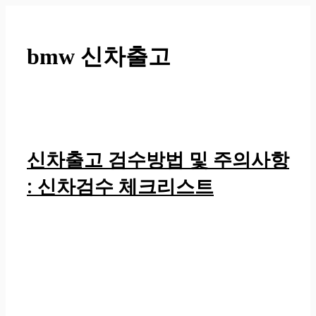
컨
텐
츠
bmw 신차출고
로
건
너
뛰
기
신차출고 검수방법 및 주의사항
: 신차검수 체크리스트