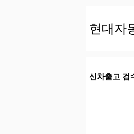
컨
텐
츠
현대자
로
건
너
뛰
기
신차출고 검