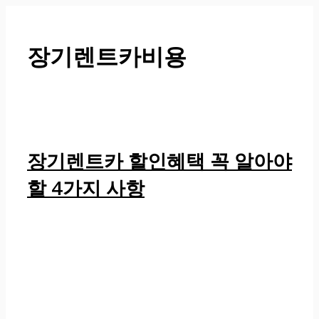
컨
텐
츠
장기렌트카비용
로
건
너
뛰
기
장기렌트카 할인혜택 꼭 알아야
할 4가지 사항