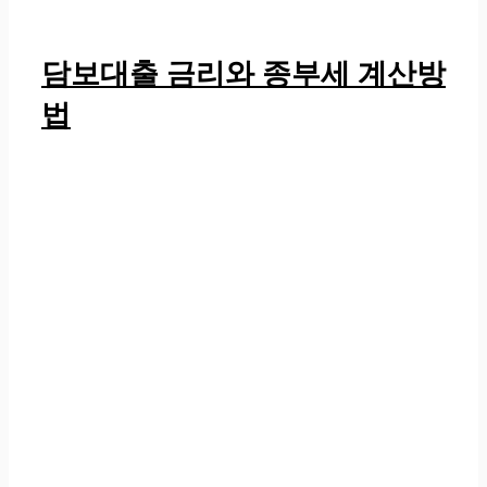
담보대출 금리와 종부세 계산방
법