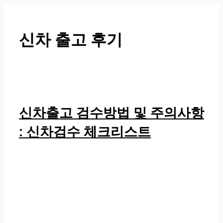
컨
텐
츠
신차 출고 후기
로
건
너
뛰
기
신차출고 검수방법 및 주의사항
: 신차검수 체크리스트