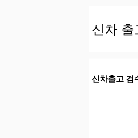
컨
텐
츠
신차 출
로
건
너
뛰
기
신차출고 검