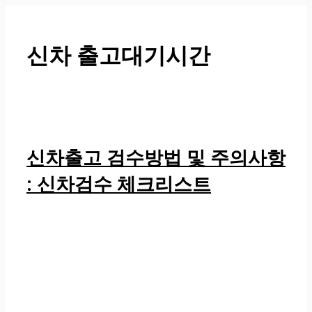
컨
텐
츠
신차 출고대기시간
로
건
너
뛰
기
신차출고 검수방법 및 주의사항
: 신차검수 체크리스트