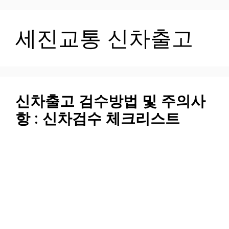
컨
텐
세진교통 신차출고
츠
로
건
너
뛰
기
신차출고 검수방법 및 주의사
항 : 신차검수 체크리스트