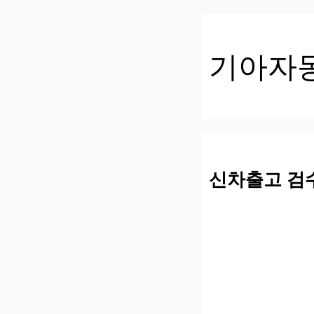
컨
텐
츠
기아자
로
건
너
뛰
기
신차출고 검