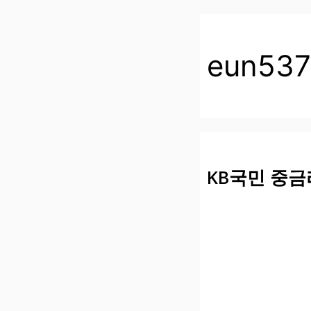
컨
텐
츠
eun53
로
건
너
뛰
기
KB국민 중