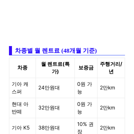
차종별 월 렌트료 (48개월 기준)
월 렌트료(특
주행거리/
차종
보증금
가)
년
기아 캐
0원 가
24만원대
2만km
스퍼
능
현대 아
0원 가
32만원대
2만km
반떼
능
10% 권
기아 K5
38만원대
2만km
장