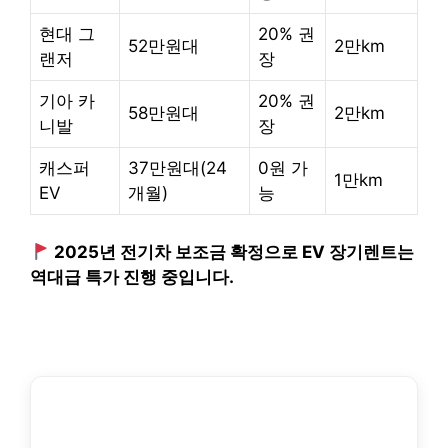
현대 그
20% 권
52만원대
2만km
랜저
장
기아 카
20% 권
58만원대
2만km
니발
장
캐스퍼
37만원대(24
0원 가
1만km
EV
개월)
능
2025년 전기차 보조금 확정으로 EV 장기렌트는
역대급 특가 진행 중입니다.