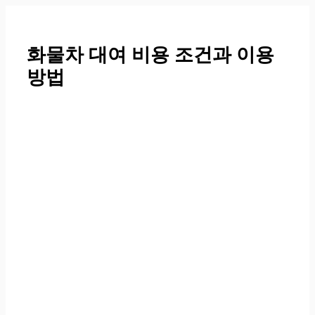
컨
텐
츠
화물차 대여 비용 조건과 이용
로
방법
건
너
뛰
기