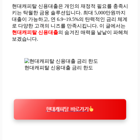
현대캐피탈 신용대출은 개인의 재정적 필요를 충족시
키는 탁월한 금융 솔루션입니다. 최대 5,000만원까지
대출이 가능하고, 연 6.9~19.5%의 탄력적인 금리 체계
로 다양한 고객의 니즈를 만족시킵니다. 이 글에서는
현대캐피탈 신용대출
의 숨겨진 매력을 낱낱이 파헤쳐
보겠습니다.
현대캐피탈 신용대출 금리 한도
현대캐피탈 바로가기