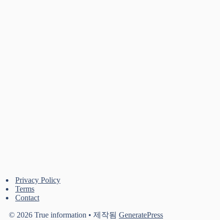
Privacy Policy
Terms
Contact
© 2026 True information
• 제작됨
GeneratePress