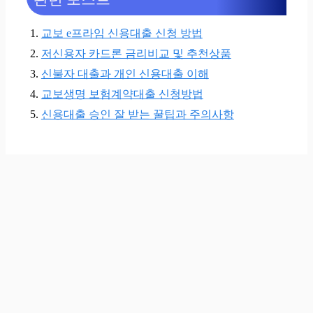
교보 e프라임 신용대출 신청 방법
저신용자 카드론 금리비교 및 추천상품
신불자 대출과 개인 신용대출 이해
교보생명 보험계약대출 신청방법
신용대출 승인 잘 받는 꿀팁과 주의사항