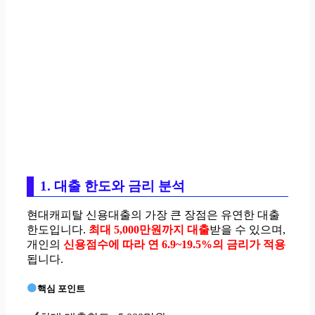
1. 대출 한도와 금리 분석
현대캐피탈 신용대출의 가장 큰 장점은 유연한 대출
한도입니다.
최대 5,000만원까지 대출
받을 수 있으며,
개인의
신용점수에 따라 연 6.9~19.5%의 금리가 적용
됩니다.
핵심 포인트