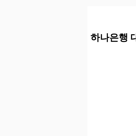
컨
텐
츠
로
건
하나은행 
너
뛰
기