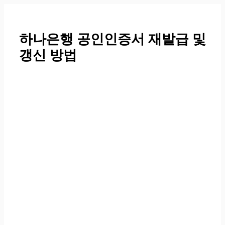
컨
텐
츠
하나은행 공인인증서 재발급 및
로
갱신 방법
건
너
뛰
기