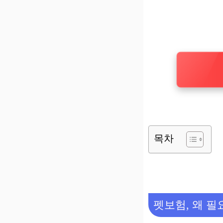
목차
펫보험, 왜 필