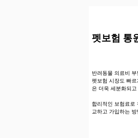
컨
텐
츠
로
건
펫보험 통원
너
뛰
기
반려동물 의료비 부
펫보험 시장도 빠르
은 더욱 세분화되고
합리적인 보험료로 
교하고 가입하는 방