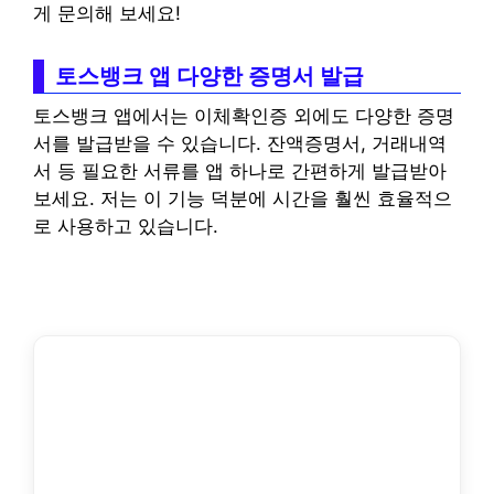
게 문의해 보세요!
토스뱅크 앱 다양한 증명서 발급
토스뱅크 앱에서는 이체확인증 외에도 다양한 증명
서를 발급받을 수 있습니다. 잔액증명서, 거래내역
서 등 필요한 서류를 앱 하나로 간편하게 발급받아
보세요. 저는 이 기능 덕분에 시간을 훨씬 효율적으
로 사용하고 있습니다.