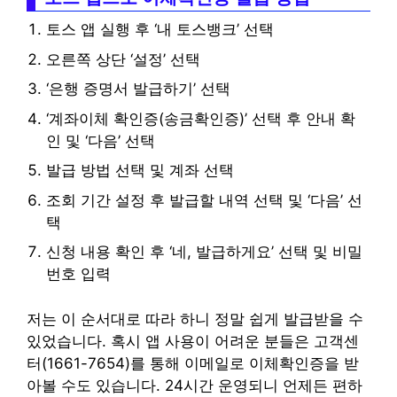
토스 앱 실행 후 ‘내 토스뱅크’ 선택
오른쪽 상단 ‘설정’ 선택
‘은행 증명서 발급하기’ 선택
‘계좌이체 확인증(송금확인증)’ 선택 후 안내 확
인 및 ‘다음’ 선택
발급 방법 선택 및 계좌 선택
조회 기간 설정 후 발급할 내역 선택 및 ‘다음’ 선
택
신청 내용 확인 후 ‘네, 발급하게요’ 선택 및 비밀
번호 입력
저는 이 순서대로 따라 하니 정말 쉽게 발급받을 수
있었습니다. 혹시 앱 사용이 어려운 분들은 고객센
터(1661-7654)를 통해 이메일로 이체확인증을 받
아볼 수도 있습니다. 24시간 운영되니 언제든 편하