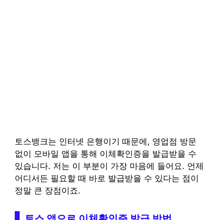
토스뱅크는 인터넷 은행이기 때문에, 영업점 방문
없이 모바일 앱을 통해 이체확인증을 발급받을 수
있습니다. 저는 이 부분이 가장 마음에 들어요. 언제
어디서든 필요할 때 바로 발급받을 수 있다는 점이
정말 큰 장점이죠.
토스 앱으로 이체확인증 발급 방법