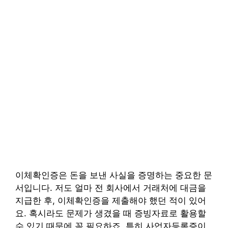
이체확인증은 돈을 보낸 사실을 증명하는 중요한 문
서입니다. 저도 얼마 전 회사에서 거래처에 대금을
지급한 후, 이체확인증을 제출해야 했던 적이 있어
요. 혹시라도 문제가 생겼을 때 증빙자료로 활용할
수 있기 때문에 꼭 필요하죠. 특히 사업자등록증이