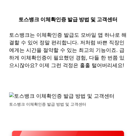
토스뱅크 이체확인증 발급 방법 및 고객센터
토스뱅크는 이체확인증 발급도 모바일 앱 하나로 해
결할 수 있어 정말 편리합니다. 저처럼 바쁜 직장인
에게는 시간을 절약할 수 있는 최고의 기능이죠. 급
하게 이체확인증이 필요했던 경험, 다들 한 번쯤 있
으시잖아요? 이제 그런 걱정은 훌훌 털어버리세요!
토스뱅크 이체확인증 발급 방법 및 고객센터