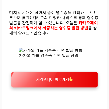
디지털 시대에 살면서 종이 영수증을 관리하는 건 너
무 번거롭죠? 카카오의 다양한 서비스를 통해 영수증
발급을 간편하게 할 수 있습니다. 오늘은
카카오페이
와 카카오뱅크에서 제공하는 영수증 발급 방법
을 상
세히 알려드리겠습니다.
카카오 카드 영수증 간편 발급 방법
카카오페이 바로가기