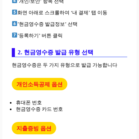
’개인/보안’ 항목 선택
화면 아래로 스크롤하여 ‘내 결제’ 탭 이동
’현금영수증 발급정보’ 선택
’등록하기’ 버튼 클릭
2. 현금영수증 발급 유형 선택
현금영수증은 두 가지 유형으로 발급 가능합니다
개인소득공제 옵션
휴대폰 번호
현금영수증 카드 번호
지출증빙 옵션