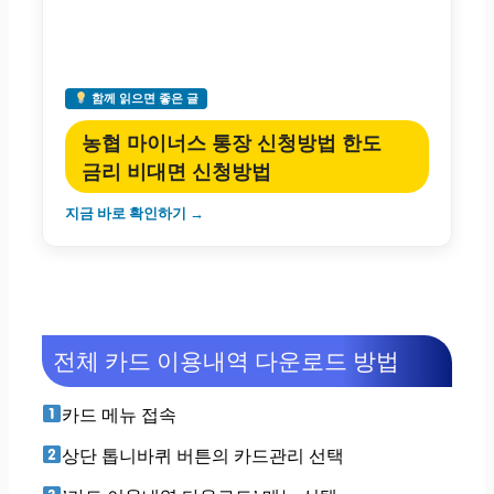
함께 읽으면 좋은 글
농협 마이너스 통장 신청방법 한도
금리 비대면 신청방법
지금 바로 확인하기 →
전체 카드 이용내역 다운로드 방법
카드 메뉴 접속
상단 톱니바퀴 버튼의 카드관리 선택