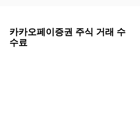
컨
텐
츠
로
카카오페이증권 주식 거래 수
건
수료
너
뛰
기