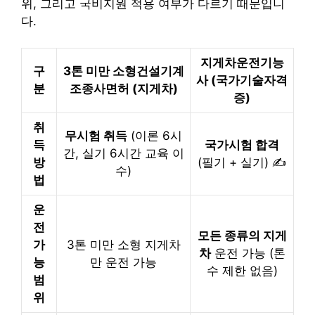
위, 그리고 국비지원 적용 여부가 다르기 때문입니
다.
지게차운전기능
구
3톤 미만 소형건설기계
사 (국가기술자격
분
조종사면허 (지게차)
증)
취
무시험 취득
(이론 6시
득
국가시험 합격
간, 실기 6시간 교육 이
방
(필기 + 실기) ✍️
수)
법
운
전
모든 종류의 지게
가
3톤 미만 소형 지게차
차
운전 가능 (톤
능
만 운전 가능
수 제한 없음)
범
위