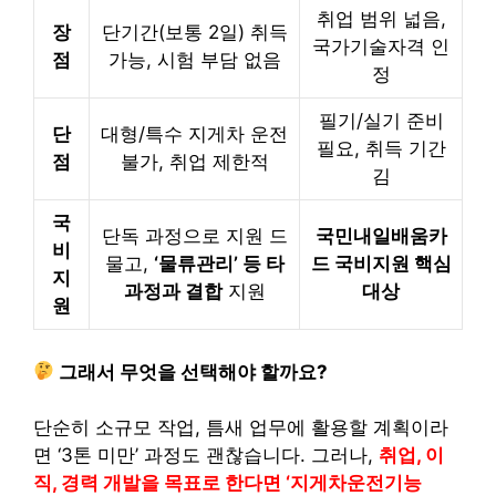
취업 범위 넓음,
장
단기간(보통 2일) 취득
국가기술자격 인
점
가능, 시험 부담 없음
정
필기/실기 준비
단
대형/특수 지게차 운전
필요, 취득 기간
점
불가, 취업 제한적
김
국
단독 과정으로 지원 드
국민내일배움카
비
물고,
‘물류관리’ 등 타
드 국비지원 핵심
지
과정과 결합
지원
대상
원
그래서 무엇을 선택해야 할까요?
단순히 소규모 작업, 틈새 업무에 활용할 계획이라
면 ‘3톤 미만’ 과정도 괜찮습니다. 그러나,
취업, 이
직, 경력 개발을 목표로 한다면 ‘지게차운전기능