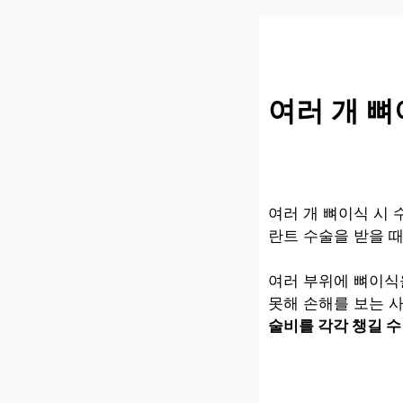
컨
텐
츠
로
건
여러 개 뼈
너
뛰
기
여러 개 뼈이식 시 
란트 수술을 받을 
여러 부위에 뼈이식
못해 손해를 보는 
술비를 각각 챙길 수