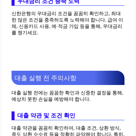
우대금리 조건 충족 노력
신한은행의 우대금리 조건을 꼼꼼히 확인하고, 최대
한 많은 조건을 충족하도록 노력해야 합니다. 급여 이
체, 신용카드 사용, 예·적금 가입 등을 통해, 우대금리
를 챙기세요.
대출 실행 전 주의사항
대출 실행 전에는 꼼꼼한 확인과 신중한 결정을 통해,
예상치 못한 손실을 예방해야 합니다.
대출 약관 및 조건 확인
대출 약관을 꼼꼼히 확인하여, 대출 조건, 상환 방식,
중도 상환 수수료 등을 정확히 파악해야 합니다. 특히,