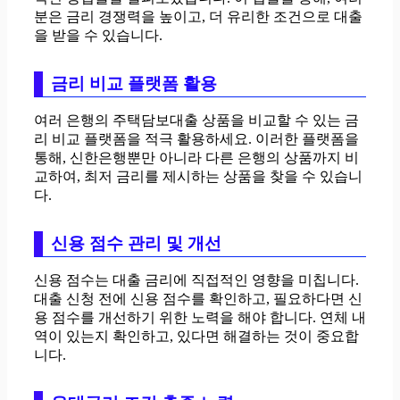
분은 금리 경쟁력을 높이고, 더 유리한 조건으로 대출
을 받을 수 있습니다.
금리 비교 플랫폼 활용
여러 은행의 주택담보대출 상품을 비교할 수 있는 금
리 비교 플랫폼을 적극 활용하세요. 이러한 플랫폼을
통해, 신한은행뿐만 아니라 다른 은행의 상품까지 비
교하여, 최저 금리를 제시하는 상품을 찾을 수 있습니
다.
신용 점수 관리 및 개선
신용 점수는 대출 금리에 직접적인 영향을 미칩니다.
대출 신청 전에 신용 점수를 확인하고, 필요하다면 신
용 점수를 개선하기 위한 노력을 해야 합니다. 연체 내
역이 있는지 확인하고, 있다면 해결하는 것이 중요합
니다.