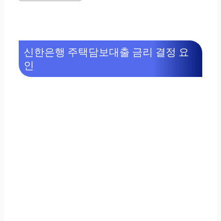
신한은행 주택담보대출 금리 결정 요
인