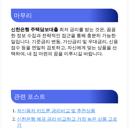
마무리
신한은행 주택담보대출
최저 금리를 받는 것은, 꼼꼼
한 정보 수집과 전략적인 접근을 통해 충분히 가능한
일입니다. 기준금리 변동, 가산금리 및 우대금리, 신용
점수 등을 면밀히 검토하고, 자신에게 맞는 상품을 선
택하여, 내 집 마련의 꿈을 이루시길 바랍니다.
관련 포스트
저신용자 카드론 금리비교 및 추천상품
신한은행 예금 금리 비교하고 가장 높은 상품 고르
기