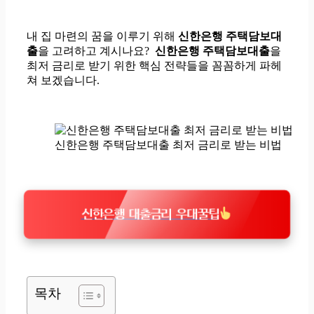
내 집 마련의 꿈을 이루기 위해
신한은행 주택담보대
출
을 고려하고 계시나요?
신한은행 주택담보대출
을
최저 금리로 받기 위한 핵심 전략들을 꼼꼼하게 파헤
쳐 보겠습니다.
신한은행 주택담보대출 최저 금리로 받는 비법
신한은행 대출금리 우대꿀팁
목차