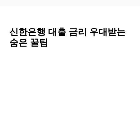
컨
텐
츠
로
신한은행 대출 금리 우대받는
건
숨은 꿀팁
너
뛰
기