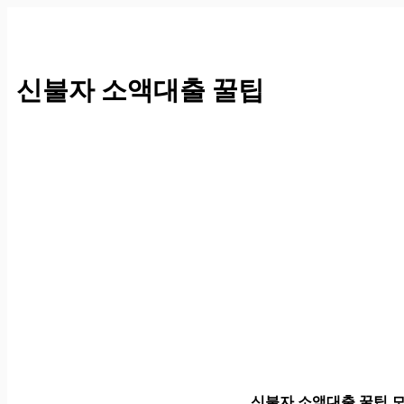
컨
텐
츠
로
신불자 소액대출 꿀팁
건
너
뛰
기
신불자 소액대출 꿀팁 