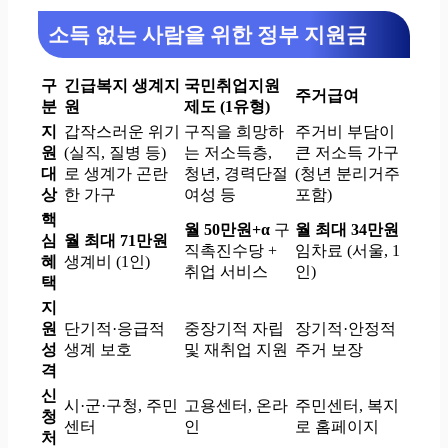
소득 없는 사람을 위한 정부 지원금
구
긴급복지 생계지
국민취업지원
주거급여
분
원
제도 (1유형)
지
갑작스러운 위기
구직을 희망하
주거비 부담이
원
(실직, 질병 등)
는 저소득층,
큰 저소득 가구
대
로 생계가 곤란
청년, 경력단절
(청년 분리거주
상
한 가구
여성 등
포함)
핵
월 50만원+α
구
월 최대 34만원
심
월 최대 71만원
직촉진수당 +
임차료 (서울, 1
혜
생계비 (1인)
취업 서비스
인)
택
지
원
단기적·응급적
중장기적 자립
장기적·안정적
성
생계 보호
및 재취업 지원
주거 보장
격
신
시·군·구청, 주민
고용센터, 온라
주민센터, 복지
청
센터
인
로 홈페이지
처