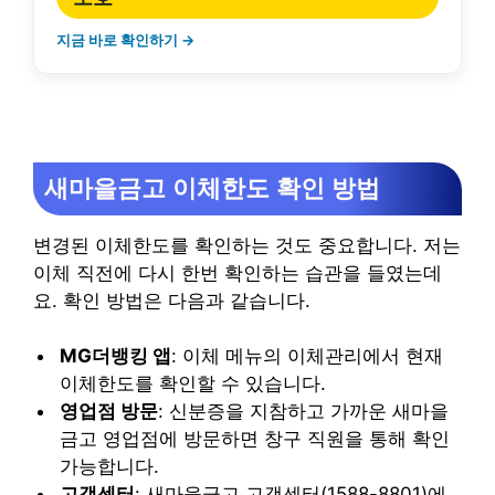
지금 바로 확인하기 →
새마을금고 이체한도 확인 방법
변경된 이체한도를 확인하는 것도 중요합니다. 저는
이체 직전에 다시 한번 확인하는 습관을 들였는데
요. 확인 방법은 다음과 같습니다.
MG더뱅킹 앱
: 이체 메뉴의 이체관리에서 현재
이체한도를 확인할 수 있습니다.
영업점 방문
: 신분증을 지참하고 가까운 새마을
금고 영업점에 방문하면 창구 직원을 통해 확인
가능합니다.
고객센터
: 새마을금고 고객센터(1588-8801)에