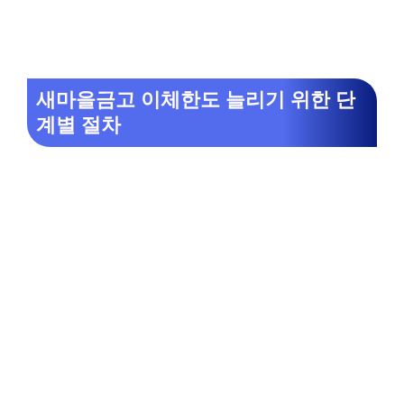
새마을금고 이체한도 늘리기 위한 단
계별 절차