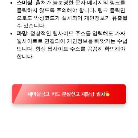
스미싱
: 출처가 불분명한 문자 메시지의 링크를
클릭하지 않도록 주의해야 합니다. 링크 클릭만
으로도 악성코드가 설치되어 개인정보가 유출될
수 있습니다.
파밍
: 정상적인 웹사이트 주소를 입력해도 가짜
웹사이트로 연결되어 개인정보를 빼앗기는 수법
입니다. 항상 웹사이트 주소를 꼼꼼히 확인해야
합니다.
새마을금고 카드 분실신고 재발급 절차