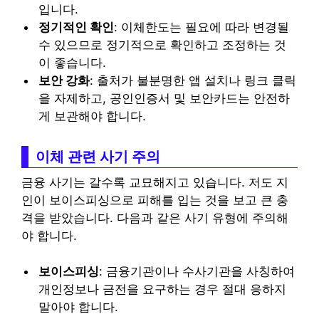
입니다.
정기적인 확인
: 이체한도는 필요에 따라 변경될
수 있으므로 정기적으로 확인하고 조정하는 것
이 좋습니다.
보안 강화
: 출처가 불분명한 앱 설치나 링크 클릭
을 자제하고, 공인인증서 및 보안카드는 안전하
게 보관해야 합니다.
이체 관련 사기 주의
금융 사기는 갈수록 교묘해지고 있습니다. 저도 지
인이 보이스피싱으로 피해를 입는 것을 보고 큰 충
격을 받았습니다. 다음과 같은 사기 유형에 주의해
야 합니다.
보이스피싱
: 금융기관이나 수사기관을 사칭하여
개인정보나 금전을 요구하는 경우 절대 응하지
말아야 합니다.