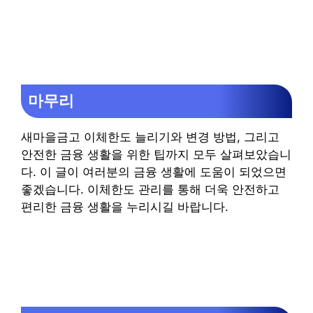
마무리
새마을금고 이체한도 늘리기와 변경 방법, 그리고
안전한 금융 생활을 위한 팁까지 모두 살펴보았습니
다. 이 글이 여러분의 금융 생활에 도움이 되었으면
좋겠습니다. 이체한도 관리를 통해 더욱 안전하고
편리한 금융 생활을 누리시길 바랍니다.