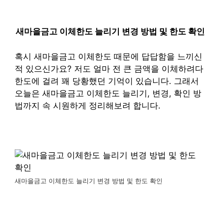
새마을금고 이체한도 늘리기 변경 방법 및 한도 확인
혹시 새마을금고 이체한도 때문에 답답함을 느끼신
적 있으신가요? 저도 얼마 전 큰 금액을 이체하려다
한도에 걸려 꽤 당황했던 기억이 있습니다. 그래서
오늘은 새마을금고 이체한도 늘리기, 변경, 확인 방
법까지 속 시원하게 정리해보려 합니다.
새마을금고 이체한도 늘리기 변경 방법 및 한도 확인