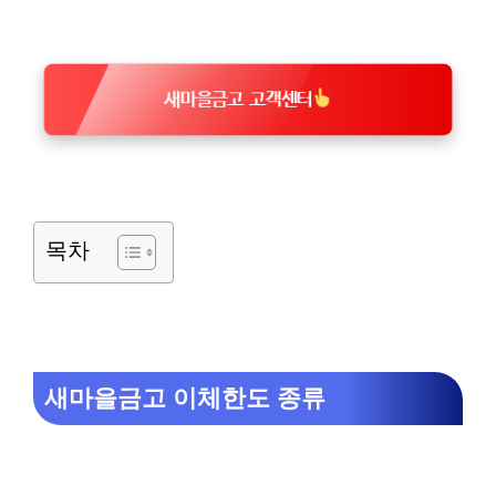
새마을금고 고객센터
목차
새마을금고 이체한도 종류