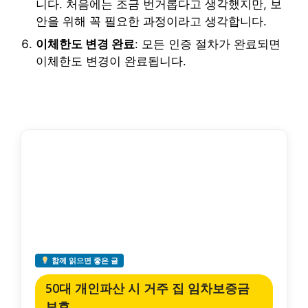
니다. 처음에는 조금 번거롭다고 생각했지만, 보
안을 위해 꼭 필요한 과정이라고 생각합니다.
이체한도 변경 완료
: 모든 인증 절차가 완료되면
이체한도 변경이 완료됩니다.
함께 읽으면 좋은 글
50대 개인파산 시 거주 집 임차보증금
보호