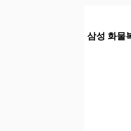
컨
텐
츠
로
건
삼성 화물
너
뛰
기