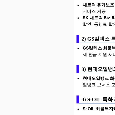
내트럭 유가보조
서비스 제공
SK 내트럭 Biz 
할인, 통행료 할인
2) GS칼텍스 
GS칼텍스 화물
세 환급 지원 서
3) 현대오일뱅
현대오일뱅크 화
일뱅크 보너스 
4) S-OIL 특
S-OIL 화물복지