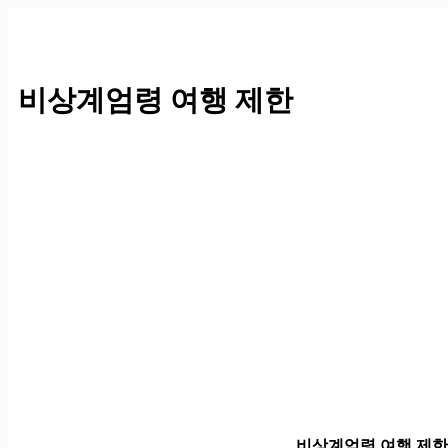
컨
텐
츠
로
비상계엄령 여행 제한
건
너
뛰
기
비상계엄령 여행 제한