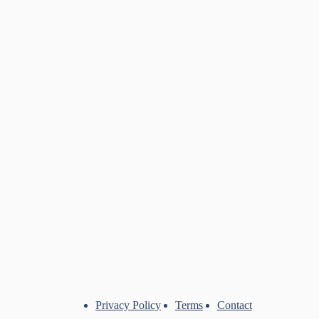
Privacy Policy
Terms
Contact