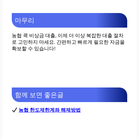
마무리
농협 콕 비상금 대출, 이제 더 이상 복잡한 대출 절차
로 고민하지 마세요. 간편하고 빠르게 필요한 자금을
확보할 수 있습니다!
함께 보면 좋은글
농협 한도제한계좌 해제방법