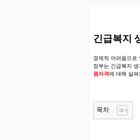
컨
텐
츠
로
건
긴급복지 
너
뛰
기
경제적 어려움으로 
정부는 긴급복지 생
원자격
에 대해 살
목차