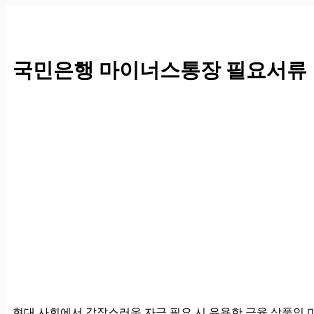
컨
텐
츠
로
국민은행 마이너스통장 필요서류
건
너
뛰
기
현대 사회에서 갑작스러운 자금 필요 시 유용한 금융 상품인