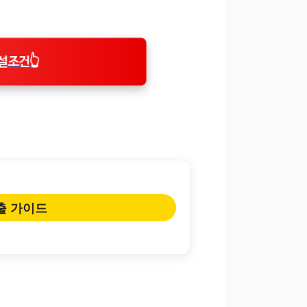
설조건👆
출 가이드