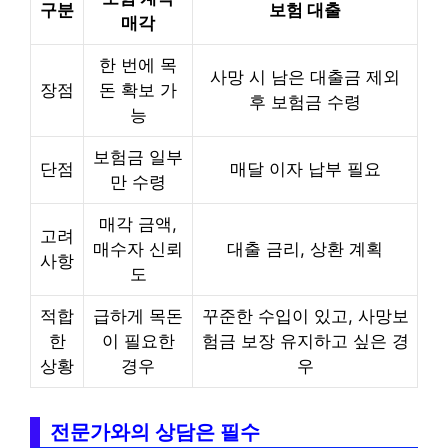
구분
보험 대출
매각
한 번에 목
사망 시 남은 대출금 제외
장점
돈 확보 가
후 보험금 수령
능
보험금 일부
단점
매달 이자 납부 필요
만 수령
매각 금액,
고려
매수자 신뢰
대출 금리, 상환 계획
사항
도
적합
급하게 목돈
꾸준한 수입이 있고, 사망보
한
이 필요한
험금 보장 유지하고 싶은 경
상황
경우
우
전문가와의 상담은 필수