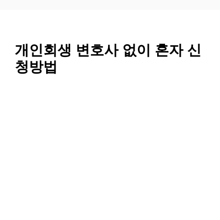
컨
텐
츠
로
개인회생 변호사 없이 혼자 신
건
청방법
너
뛰
기