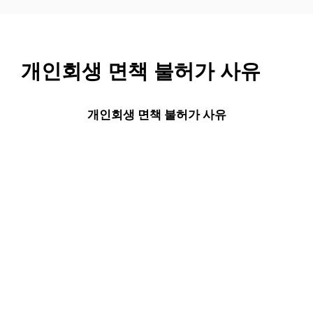
컨
텐
츠
로
개인회생 면책 불허가 사유
건
너
뛰
개인회생 면책 불허가 사유
기